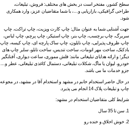
سطح کشور، مفتخر است در بخش های مختلف: فروش، تبلیغات،
طراحی گرافیکی، بازاریابی و…، با شما متقاضیان عزیز، وارد همکاری
شود
.
جهت آشنایی شما به عنوان مثال: چاپ کارت ویزیت، چاپ تراکت، چاپ
سربرگ، چاپ برچسب، چاپ بنر، چاپ استیکر، چاپ پرچم، چاپ لباس،
چاپ ظروف پذیرایی، چاپ نایلون، چاپ ساک پارچه ای، چاپ کیسه، چاپ
بادکنک، ساخت مهر اتومات، ساخت تندیس، ساخت تابلو، سایر چاپ های
دیگر؛ و ارائه هدایای تبلیغاتی مانند: فلش مموری، ساعت دیواری، آفتابگیر
خودرو، لیوان یا ماگ، شکلات تبلیغاتی، دستمال کاغذی تبلیغاتی، عطر و…
جزو خدمات ما می باشد
.
در حال حاضر استخدام خانم در مشهد و استخدام آقا در مشهد، در مجوعه
چاپ و تبلیغات پلاک 14 انجام می پذیرد
.
شرایط کلی متقاضیان استخدام در مشهد
:
1.
سن تا 35 سال
2.
خوش اخلاق و خنده رو