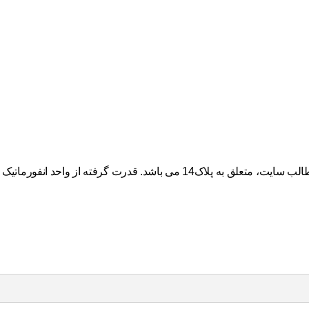
گرفته از واحد انفورماتیک “پلاک چهارده”