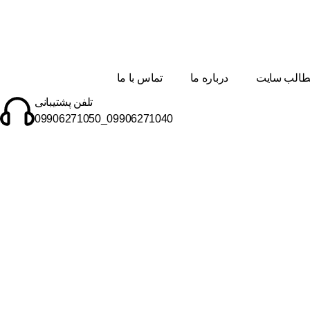
الب سایت
درباره ما
تماس با ما
تلفن پشتیبانی
09906271040_09906271050