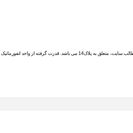
گرفته از واحد انفورماتیک “پلاک چهارده”