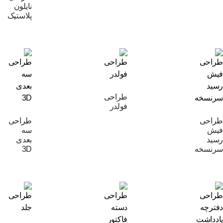
نایلون
پلاستیک
طراحی
فولدر
طراحی
طراحی
فیش
سه
رسید
بعدی
سرنسخه
3D