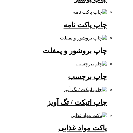
چاپ پاکت نامه
چاپ بروشور و پمفلت
چاپ برچسب
چاپ اتیکت / تگ آویز
پاکت مواد غذایی