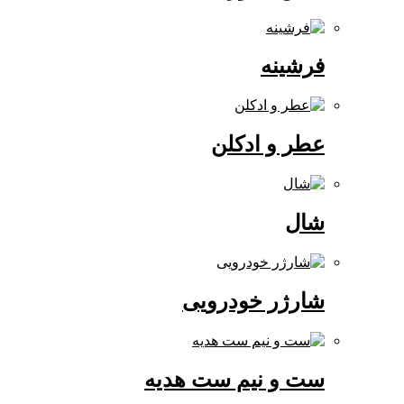
فرشینه
عطر و ادکلن
شال
شارژر خودرویی
ست و نیم ست هدیه