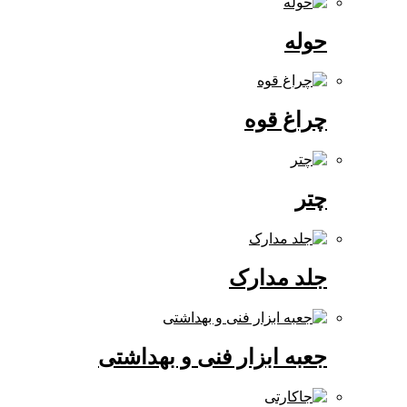
حوله
چراغ قوه
چتر
جلد مدارک
جعبه ابزار فنی و بهداشتی