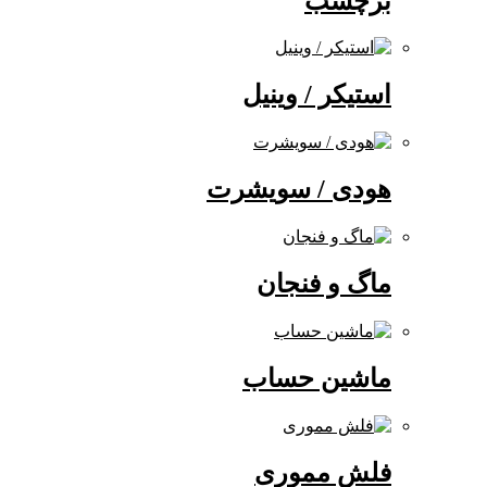
برچسب
استیکر / وینیل
هودی / سویشرت
ماگ و فنجان
ماشین حساب
فلش مموری