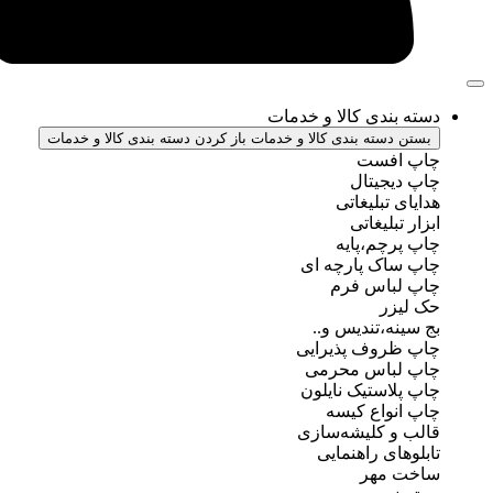
ندی کالا و خدمات
سته بندی کالا و خدمات
باز کردن دسته بندی کالا و خدمات
فست
جیتال
تبلیغاتی
بلیغاتی
چم،پایه
ک پارچه ای
باس فرم
ر
ه،تندیس و..
روف پذیرایی
باس محرمی
استیک نایلون
واع کیسه
 کلیشه‌سازی
ی راهنمایی
مهر