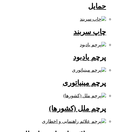
حمایل
چاپ سربند
پرچم یادبود
پرچم مینیاتوری
پرچم ملل (کشورها)