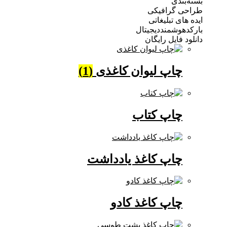
ندی
 گرافیکی
ی تبلیغاتی
وشمنددیجیتال
فایل رایگان
چاپ لیوان کاغذی
(1)
چاپ کتاب
چاپ کاغذ یادداشت
چاپ کاغذ کادو