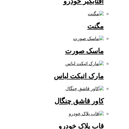
آفتابگیر خودرو
مگنت
ماسک صورت
مارک اتیکت لباس
کاور قاشق چنگال
قاب پلاک خودرو