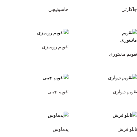
جاکارتی
جاسوئیچی
تقویم رومیزی
تقویم مانیتوری
تقویم دیواری
تقویم جیبی
تابلو فرش
پدماوس