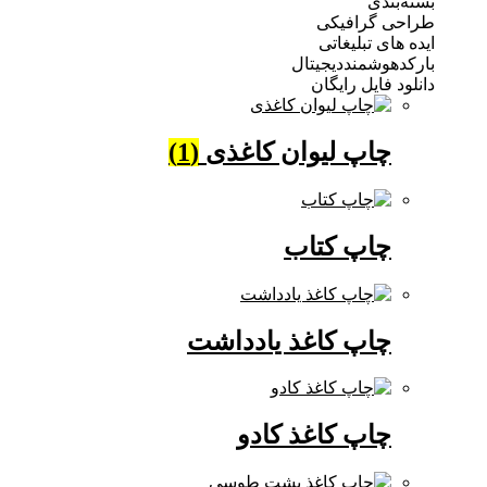
ندی
 گرافیکی
ی تبلیغاتی
وشمنددیجیتال
فایل رایگان
چاپ لیوان کاغذی
(1)
چاپ کتاب
چاپ کاغذ یادداشت
چاپ کاغذ کادو