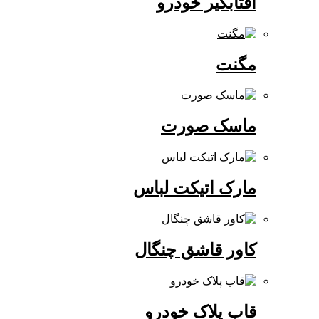
آفتابگیر خودرو
مگنت
ماسک صورت
مارک اتیکت لباس
کاور قاشق چنگال
قاب پلاک خودرو