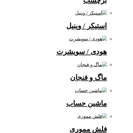
برچسب
استیکر / وینیل
هودی / سویشرت
ماگ و فنجان
ماشین حساب
فلش مموری