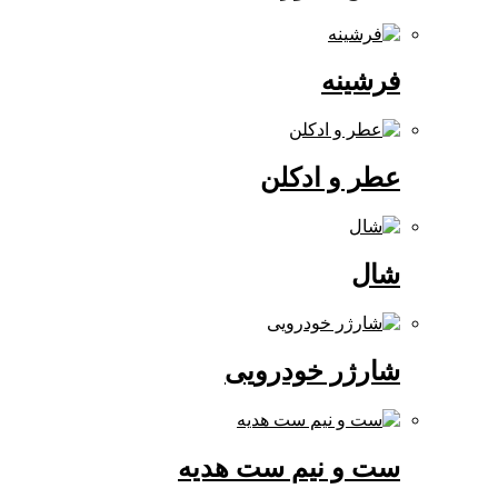
فرشینه
عطر و ادکلن
شال
شارژر خودرویی
ست و نیم ست هدیه