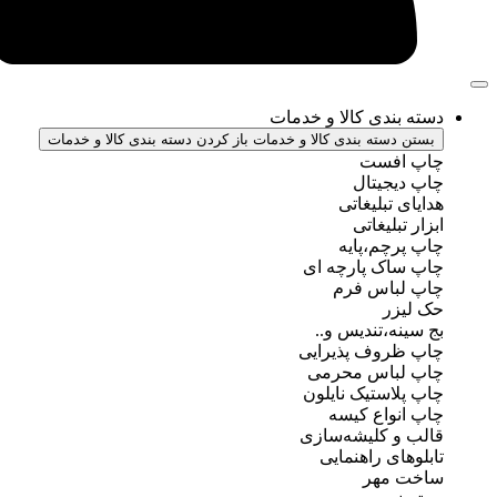
ندی کالا و خدمات
سته بندی کالا و خدمات
باز کردن دسته بندی کالا و خدمات
فست
جیتال
تبلیغاتی
بلیغاتی
چم،پایه
ک پارچه ای
باس فرم
ر
ه،تندیس و..
روف پذیرایی
باس محرمی
استیک نایلون
واع کیسه
 کلیشه‌سازی
ی راهنمایی
مهر