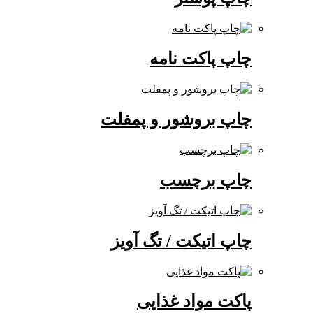
چاپ پاکت نامه
چاپ بروشور و پمفلت
چاپ برچسب
چاپ اتیکت / تگ آویز
پاکت مواد غذایی