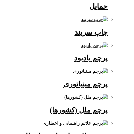
حمایل
چاپ سربند
پرچم یادبود
پرچم مینیاتوری
پرچم ملل (کشورها)