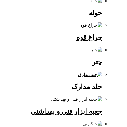
حوله
چراغ قوه
چتر
جلد مدارک
جعبه ابزار فنی و بهداشتی