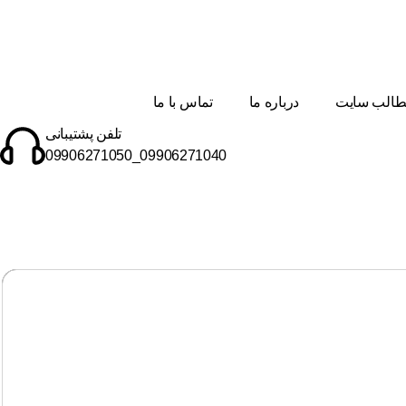
الب سایت
درباره ما
تماس با ما
تلفن پشتیبانی
09906271040_09906271050