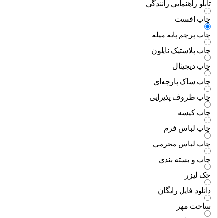
تابلو راهنمایی رانندگی
چاپ افست
چاپ پرچم پایه میله
چاپ پلاستیک نایلون
چاپ دیجیتال
چاپ ساک پارچه‌ای
چاپ ظروف پذیرایی
چاپ کیسه
چاپ لباس فرم
چاپ لباس محرمی
چاپ و بسته بندی
حک لیزر
دانلود فایل رایگان
ساخت مهر