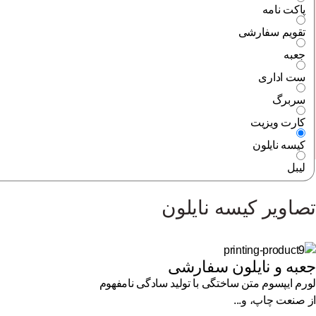
پاکت نامه
تقویم سفارشی
جعبه
ست اداری
سربرگ
کارت ویزیت
کیسه نایلون
لیبل
تصاویر کیسه نایلون
جعبه و نایلون سفارشی
لورم ایپسوم متن ساختگی با تولید سادگی نامفهوم
از صنعت چاپ، و...