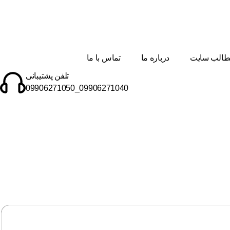
الب سایت
درباره ما
تماس با ما
تلفن پشتیبانی
09906271040_09906271050