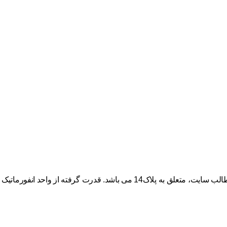
گرفته از واحد انفورماتیک “پلاک چهارده”