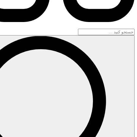
جستجو
...