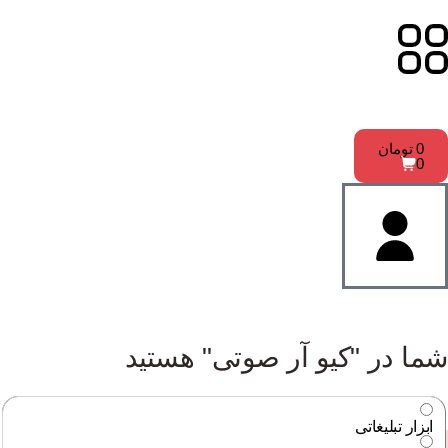
0
تومان
0
شما در "کیو آر صوتی" هستید
ابزار تبلیغاتی