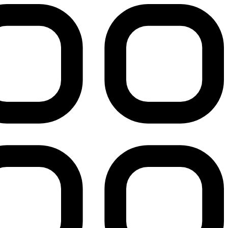
پرش
به
محتوا