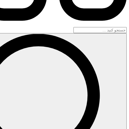
جستجو
...