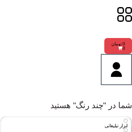
0
تومان
0
شما در "چند رنگ" هستید
ابزار تبلیغاتی