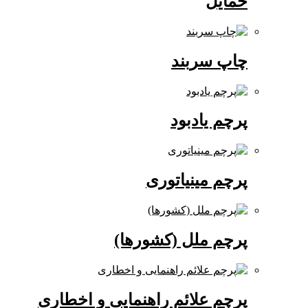
حمایل
چاپ سربند
پرچم یادبود
پرچم مینیاتوری
پرچم ملل (کشورها)
پرچم علائم راهنمایی و اخطاری