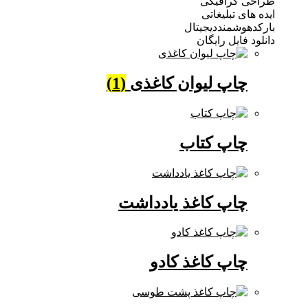
 گرافیکی
ی تبلیغاتی
وشمنددیجیتال
فایل رایگان
چاپ لیوان کاغذی
(1)
چاپ کتاب
چاپ کاغذ یادداشت
چاپ کاغذ کادو