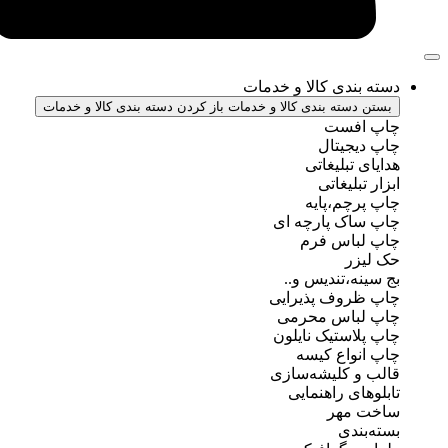
ندی کالا و خدمات
سته بندی کالا و خدمات
باز کردن دسته بندی کالا و خدمات
فست
جیتال
تبلیغاتی
بلیغاتی
چم،پایه
ک پارچه ای
باس فرم
ر
ه،تندیس و..
روف پذیرایی
باس محرمی
استیک نایلون
واع کیسه
 کلیشه‌سازی
ی راهنمایی
مهر
ندی