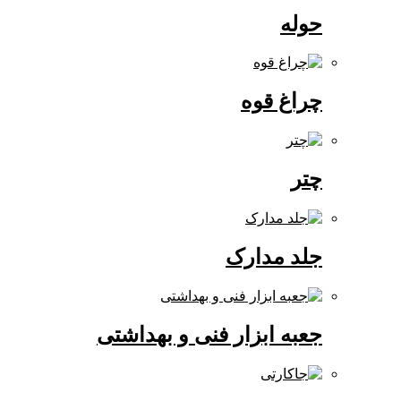
حوله
چراغ قوه
چتر
جلد مدارک
جعبه ابزار فنی و بهداشتی