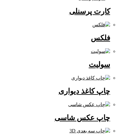
کارت پرسنلی
فلکس
سولیت
چاپ کاغذ دیواری
چاپ عکس شاسی