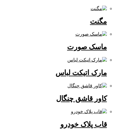
مگنت
ماسک صورت
مارک اتیکت لباس
کاور قاشق چنگال
قاب پلاک خودرو