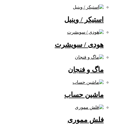
استیکر / وینیل
هودی / سویشرت
ماگ و فنجان
ماشین حساب
فلش مموری