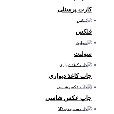
کارت پرسنلی
فلکس
سولیت
چاپ کاغذ دیواری
چاپ عکس شاسی