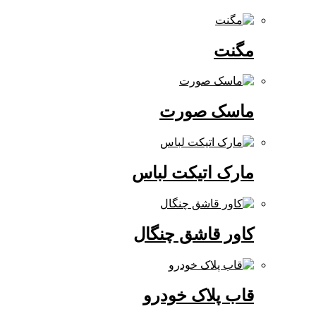
مگنت
ماسک صورت
مارک اتیکت لباس
کاور قاشق چنگال
قاب پلاک خودرو