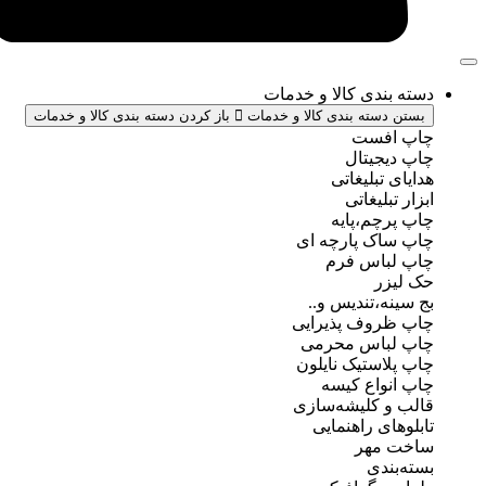
ندی کالا و خدمات
سته بندی کالا و خدمات
باز کردن دسته بندی کالا و خدمات
فست
جیتال
تبلیغاتی
بلیغاتی
چم،پایه
ک پارچه ای
باس فرم
ر
ه،تندیس و..
روف پذیرایی
باس محرمی
استیک نایلون
واع کیسه
 کلیشه‌سازی
ی راهنمایی
مهر
ندی