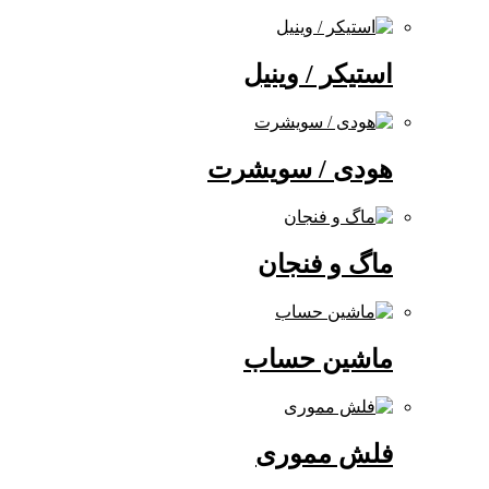
استیکر / وینیل
هودی / سویشرت
ماگ و فنجان
ماشین حساب
فلش مموری