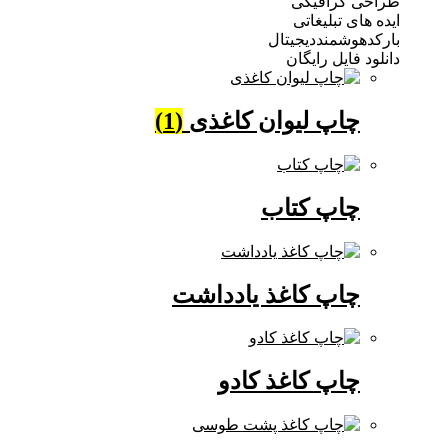
 گرافیکی
ی تبلیغاتی
وشمنددیجیتال
فایل رایگان
چاپ لیوان کاغذی
(1)
چاپ کتاب
چاپ کاغذ یادداشت
چاپ کاغذ کادو