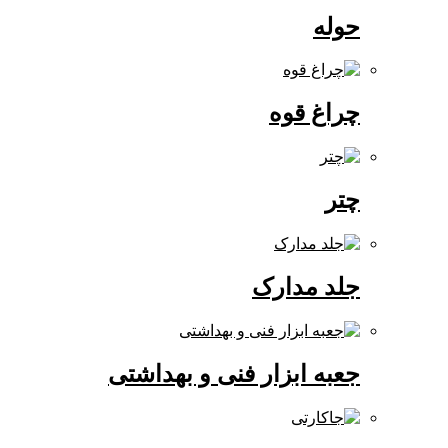
حوله
چراغ قوه
چتر
جلد مدارک
جعبه ابزار فنی و بهداشتی