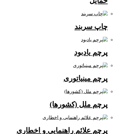
حمایل
چاپ سربند
پرچم یادبود
پرچم مینیاتوری
پرچم ملل (کشورها)
پرچم علائم راهنمایی و اخطاری