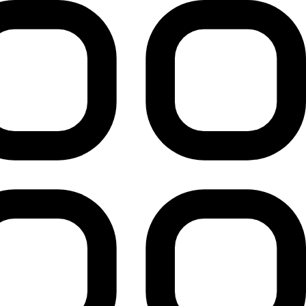
رش
ه
حتوا