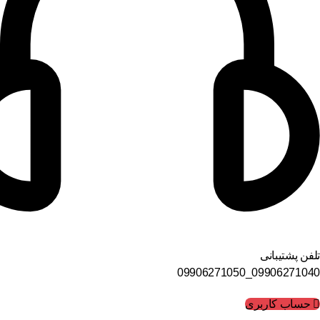
تلفن پشتیبانی
09906271040_09906271050
حساب کاربری