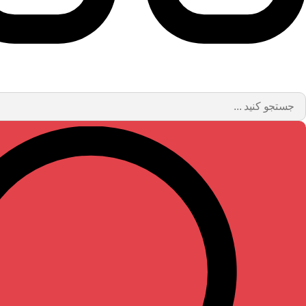
ستجو
..