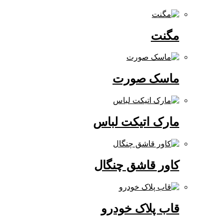
مگنت
ماسک صورت
مارک اتیکت لباس
کاور قاشق چنگال
قاب پلاک خودرو