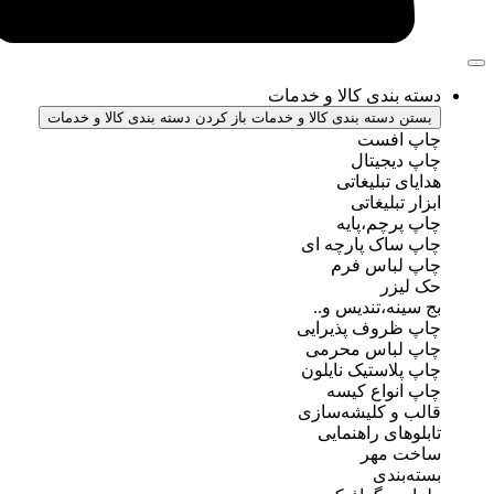
ندی کالا و خدمات
سته بندی کالا و خدمات
باز کردن دسته بندی کالا و خدمات
فست
جیتال
تبلیغاتی
بلیغاتی
چم،پایه
ک پارچه ای
باس فرم
ر
ه،تندیس و..
روف پذیرایی
باس محرمی
استیک نایلون
واع کیسه
 کلیشه‌سازی
ی راهنمایی
مهر
ندی