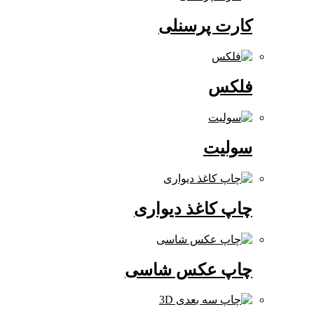
کارت پرسنلی
فلکس
سولیت
چاپ کاغذ دیواری
چاپ عکس شاسی