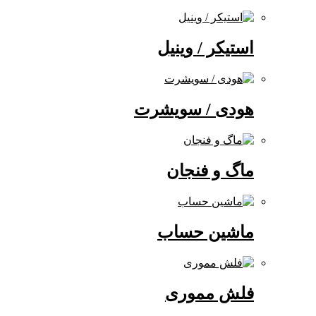
استیکر / وینیل
هودی / سویشرت
ماگ و فنجان
ماشین حساب
فلش مموری