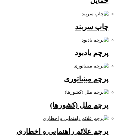
حمایل
چاپ سربند
پرچم یادبود
پرچم مینیاتوری
پرچم ملل (کشورها)
پرچم علائم راهنمایی و اخطاری