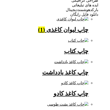
 گرافیکی
ی تبلیغاتی
وشمنددیجیتال
فایل رایگان
چاپ لیوان کاغذی
(1)
چاپ کتاب
چاپ کاغذ یادداشت
چاپ کاغذ کادو