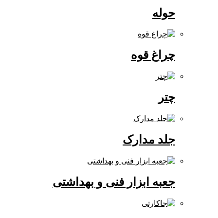
حوله
چراغ قوه
چتر
جلد مدارک
جعبه ابزار فنی و بهداشتی