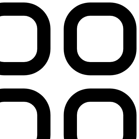
پرش
به
محتوا