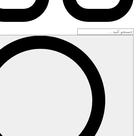
جستجو
...