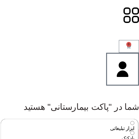
0
شما در "پاکت بیمارستانی" هستید
ابزار تبلیغاتی
بادکنک