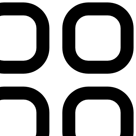
پرش
به
محتوا