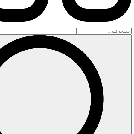
جستجو
...