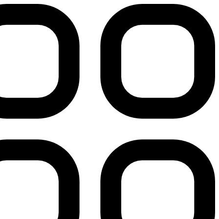
پرش
به
محتوا