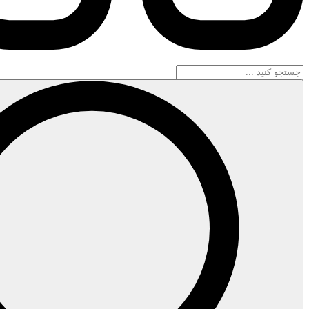
جستجو
...