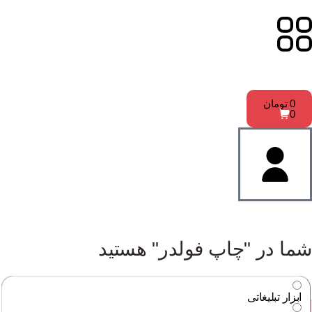
0
تومان
0
شما در "چاپ فولدر" هستید
ابزار تبلیغاتی