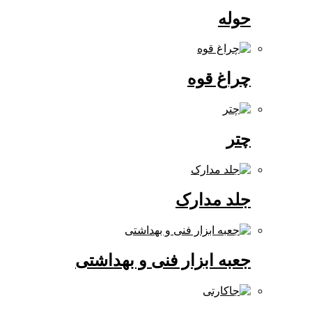
حوله
چراغ قوه
چتر
جلد مدارک
جعبه ابزار فنی و بهداشتی