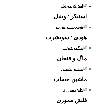
استیکر / وینیل
هودی / سویشرت
ماگ و فنجان
ماشین حساب
فلش مموری