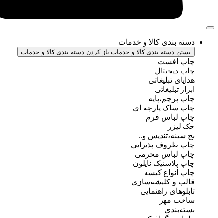
ندی کالا و خدمات
سته بندی کالا و خدمات
باز کردن دسته بندی کالا و خدمات
فست
جیتال
تبلیغاتی
بلیغاتی
چم،پایه
ک پارچه ای
باس فرم
ر
ه،تندیس و..
روف پذیرایی
باس محرمی
استیک نایلون
واع کیسه
 کلیشه‌سازی
ی راهنمایی
مهر
ندی