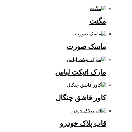
مگنت
ماسک صورت
مارک اتیکت لباس
کاور قاشق چنگال
قاب پلاک خودرو