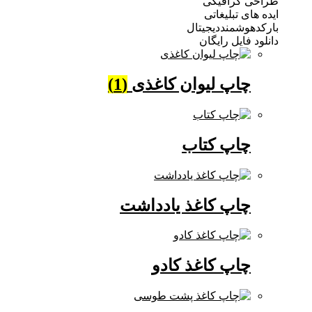
 گرافیکی
ی تبلیغاتی
وشمنددیجیتال
فایل رایگان
چاپ لیوان کاغذی
(1)
چاپ کتاب
چاپ کاغذ یادداشت
چاپ کاغذ کادو