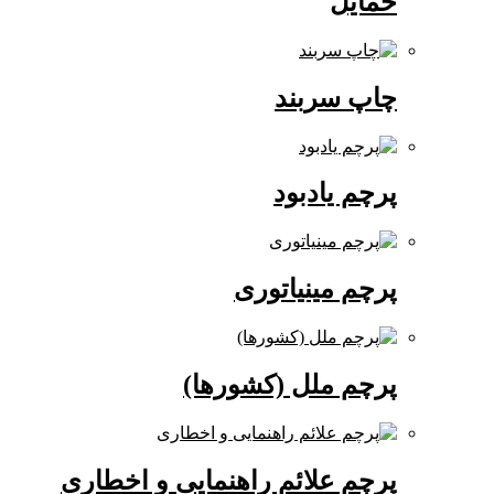
حمایل
چاپ سربند
پرچم یادبود
پرچم مینیاتوری
پرچم ملل (کشورها)
پرچم علائم راهنمایی و اخطاری