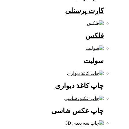
کارت پرسنلی
فلکس
سولیت
چاپ کاغذ دیواری
چاپ عکس شاسی