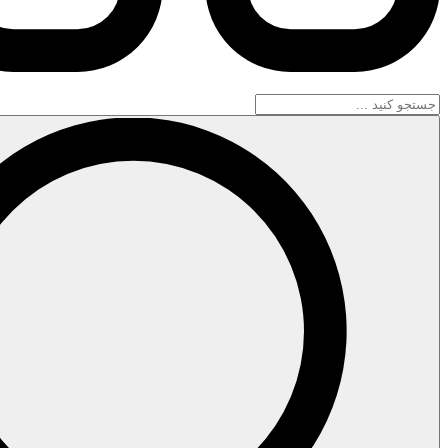
جستجو
...