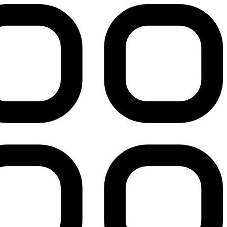
پرش
به
محتوا