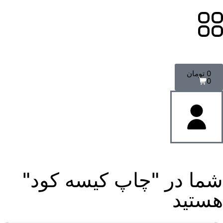
0
تومان
0
شما در "چاپ کیسه کود"
هستید