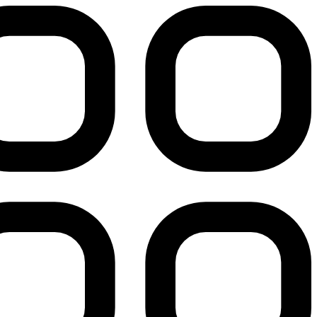
پرش
به
محتوا