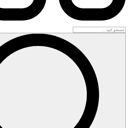
جستجو
...