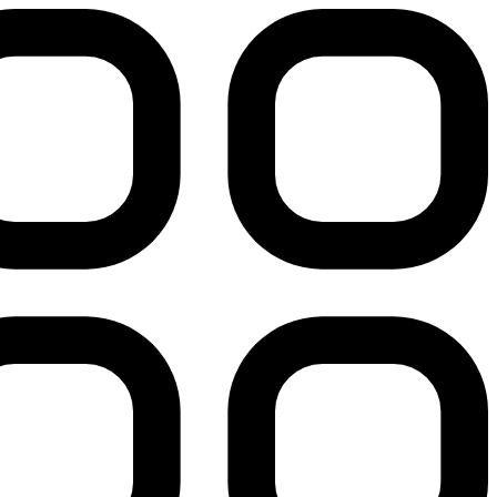
پرش
به
محتوا