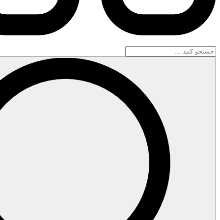
جستجو
...