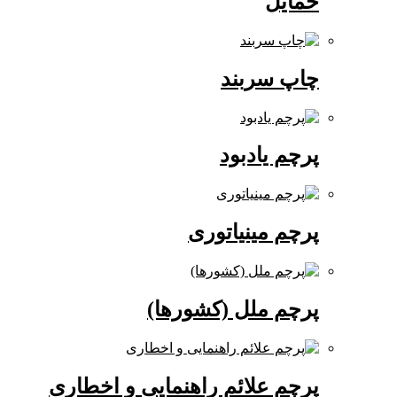
حمایل
چاپ سربند
پرچم یادبود
پرچم مینیاتوری
پرچم ملل (کشورها)
پرچم علائم راهنمایی و اخطاری