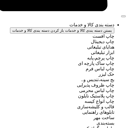
ندی کالا و خدمات
سته بندی کالا و خدمات
باز کردن دسته بندی کالا و خدمات
فست
جیتال
تبلیغاتی
بلیغاتی
چم،پایه
ک پارچه ای
باس فرم
ر
ه،تندیس و..
روف پذیرایی
باس محرمی
استیک نایلون
واع کیسه
 کلیشه‌سازی
ی راهنمایی
مهر
ندی