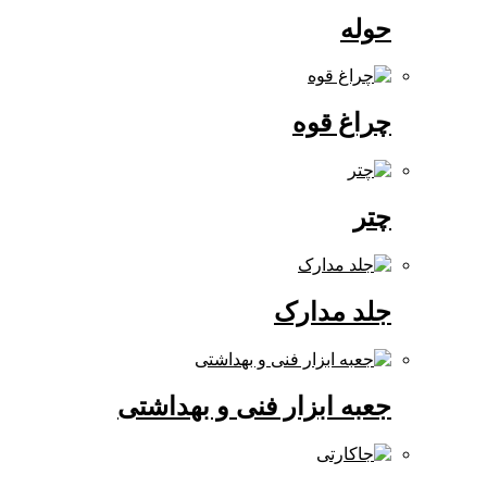
حوله
چراغ قوه
چتر
جلد مدارک
جعبه ابزار فنی و بهداشتی