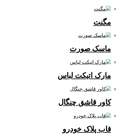
مگنت
ماسک صورت
مارک اتیکت لباس
کاور قاشق چنگال
قاب پلاک خودرو