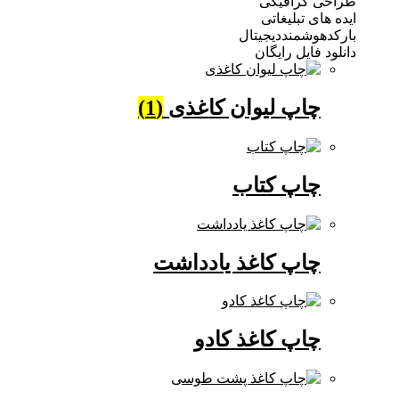
 گرافیکی
ی تبلیغاتی
وشمنددیجیتال
فایل رایگان
چاپ لیوان کاغذی
(1)
چاپ کتاب
چاپ کاغذ یادداشت
چاپ کاغذ کادو