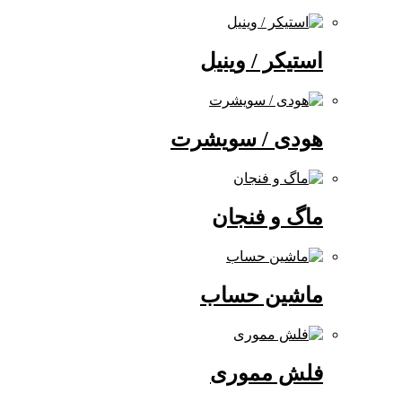
استیکر / وینیل
هودی / سویشرت
ماگ و فنجان
ماشین حساب
فلش مموری