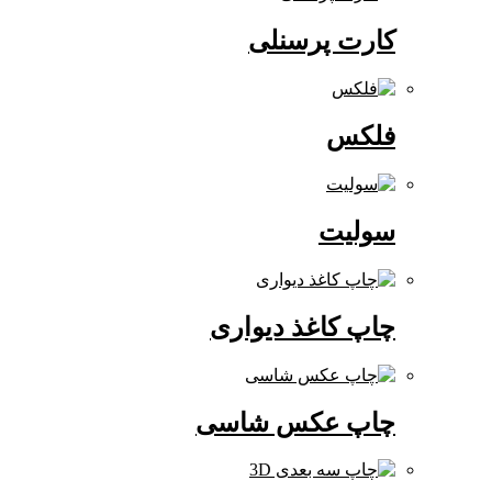
کارت پرسنلی
فلکس
سولیت
چاپ کاغذ دیواری
چاپ عکس شاسی