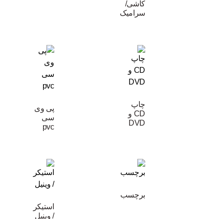
کاشی/
سرامیک
چاپ
پی وی
CD و
سی
DVD
pvc
برچسب
استیکر
/ وینیل