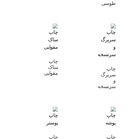
طوسی
چاپ
ساک
چاپ
مقوایی
سربرگ
و
سرنسخه
چاپ
چاپ