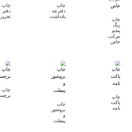
چاپ
چاپ
دفترچه
دفتر
یادداشت
تحریر
چاپ
رنگ
پنجم
مرکب
خاص
چاپ
برچس
چاپ
پاکت
چاپ
نامه
بروشور
و
پمفلت