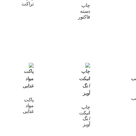
تراکت
چاپ
دسته
فاکتور
ب
پاکت
مواد
چاپ
غذایی
اتیکت
/ تگ
آویز