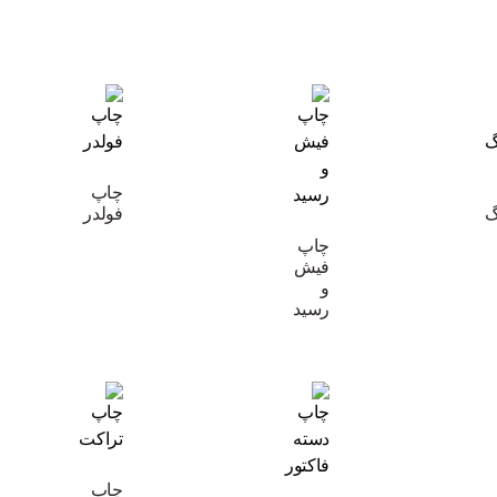
چاپ
گ
فولدر
چاپ
فیش
و
رسید
چاپ