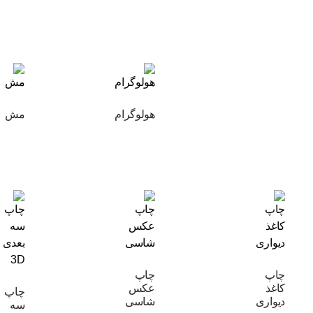
هولوگرام
مش
چاپ
چاپ
کاغذ
عکس
چاپ
دیواری
شاسی
سه