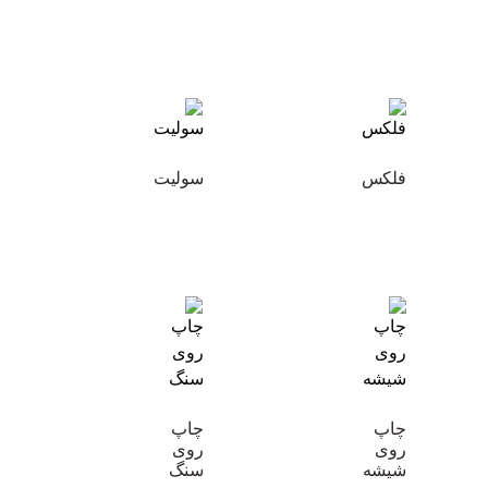
فلکس
سولیت
چاپ
چاپ
روی
روی
شیشه
سنگ