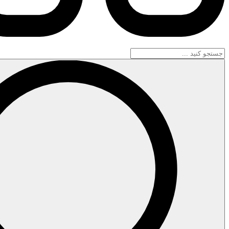
جستجو
...