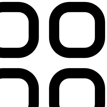
پرش
به
محتوا