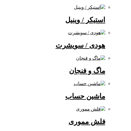
استیکر / وینیل
هودی / سویشرت
ماگ و فنجان
ماشین حساب
فلش مموری