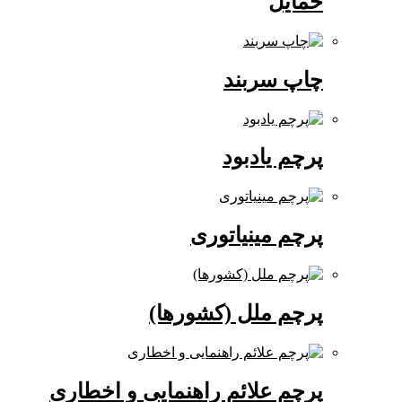
حمایل
چاپ سربند
پرچم یادبود
پرچم مینیاتوری
پرچم ملل (کشورها)
پرچم علائم راهنمایی و اخطاری