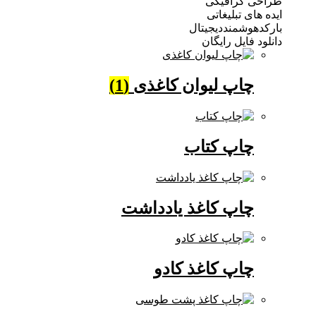
 گرافیکی
ی تبلیغاتی
وشمنددیجیتال
فایل رایگان
چاپ لیوان کاغذی
(1)
چاپ کتاب
چاپ کاغذ یادداشت
چاپ کاغذ کادو