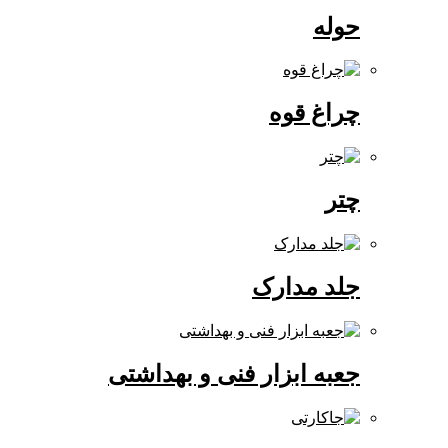
حوله
چراغ قوه
چتر
جلد مدارک
جعبه ابزار فنی و بهداشتی