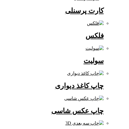
کارت پرسنلی
فلکس
سولیت
چاپ کاغذ دیواری
چاپ عکس شاسی