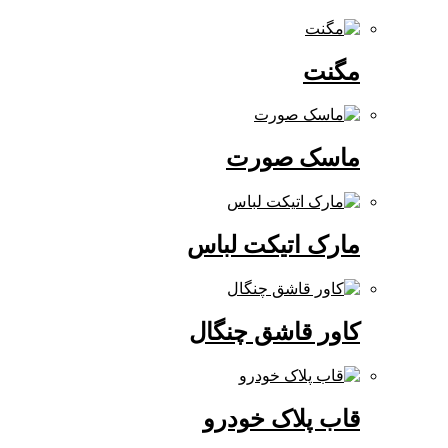
مگنت
ماسک صورت
مارک اتیکت لباس
کاور قاشق چنگال
قاب پلاک خودرو