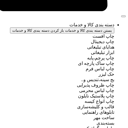
ندی کالا و خدمات
سته بندی کالا و خدمات
باز کردن دسته بندی کالا و خدمات
فست
جیتال
تبلیغاتی
بلیغاتی
چم،پایه
ک پارچه ای
باس فرم
ر
ه،تندیس و..
روف پذیرایی
باس محرمی
استیک نایلون
واع کیسه
 کلیشه‌سازی
ی راهنمایی
مهر
ندی