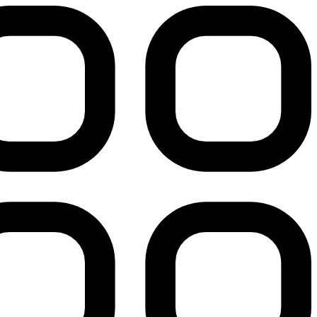
پرش
به
محتوا