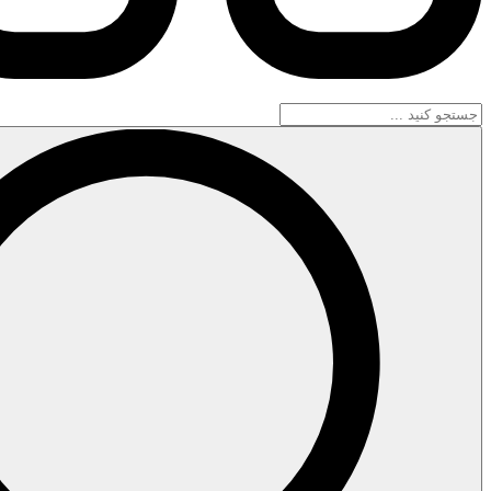
جستجو
...