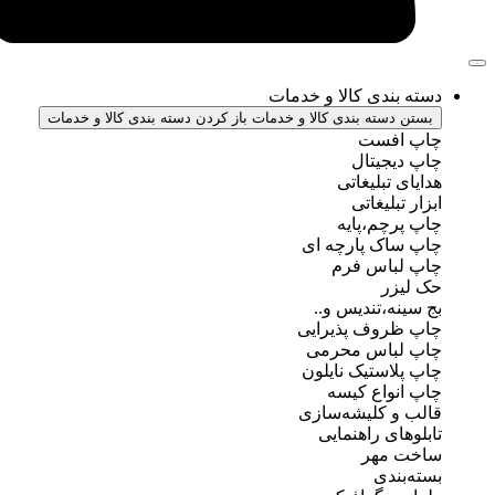
ندی کالا و خدمات
سته بندی کالا و خدمات
باز کردن دسته بندی کالا و خدمات
فست
جیتال
تبلیغاتی
بلیغاتی
چم،پایه
ک پارچه ای
باس فرم
ر
ه،تندیس و..
روف پذیرایی
باس محرمی
استیک نایلون
واع کیسه
 کلیشه‌سازی
ی راهنمایی
مهر
ندی