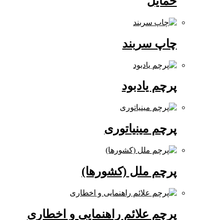
حمایل
چاپ سربند
پرچم یادبود
پرچم مینیاتوری
پرچم ملل (کشورها)
پرچم علائم راهنمایی و اخطاری