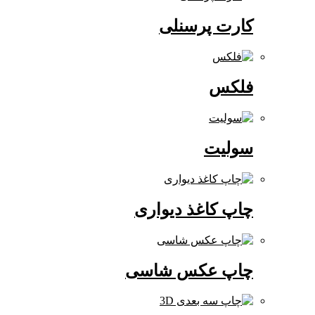
کارت پرسنلی
فلکس
سولیت
چاپ کاغذ دیواری
چاپ عکس شاسی