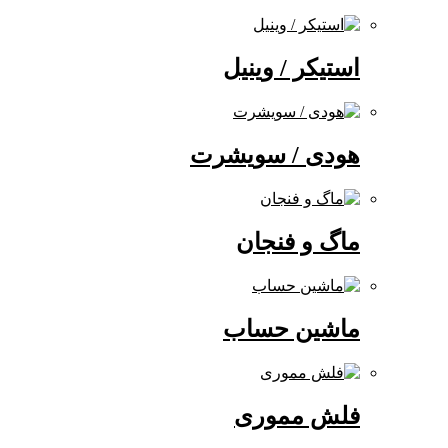
استیکر / وینیل
هودی / سویشرت
ماگ و فنجان
ماشین حساب
فلش مموری