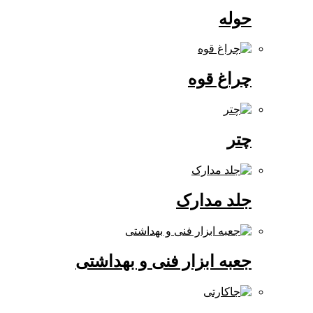
حوله
چراغ قوه
چتر
جلد مدارک
جعبه ابزار فنی و بهداشتی