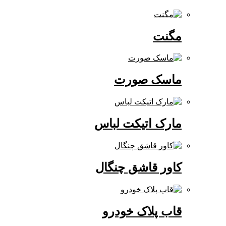
مگنت
ماسک صورت
مارک اتیکت لباس
کاور قاشق چنگال
قاب پلاک خودرو