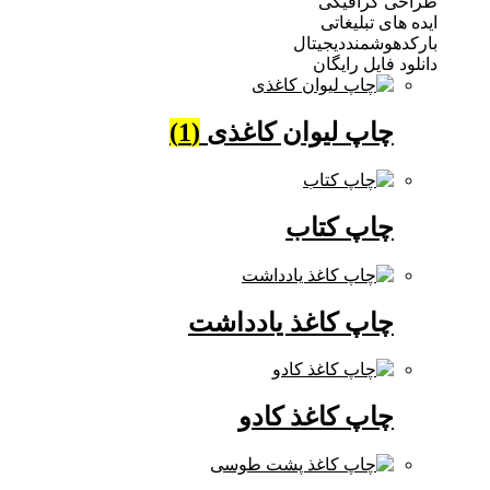
 گرافیکی
ی تبلیغاتی
وشمنددیجیتال
فایل رایگان
چاپ لیوان کاغذی
(1)
چاپ کتاب
چاپ کاغذ یادداشت
چاپ کاغذ کادو