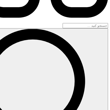
جستجو
...