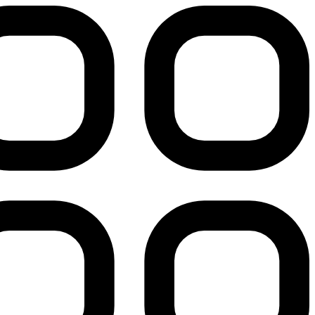
پرش
به
محتوا