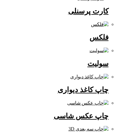
کارت پرسنلی
فلکس
سولیت
چاپ کاغذ دیواری
چاپ عکس شاسی