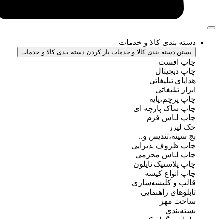
ندی کالا و خدمات
سته بندی کالا و خدمات
باز کردن دسته بندی کالا و خدمات
فست
جیتال
تبلیغاتی
بلیغاتی
چم،پایه
ک پارچه ای
باس فرم
ر
ه،تندیس و..
روف پذیرایی
باس محرمی
استیک نایلون
واع کیسه
 کلیشه‌سازی
ی راهنمایی
مهر
ندی