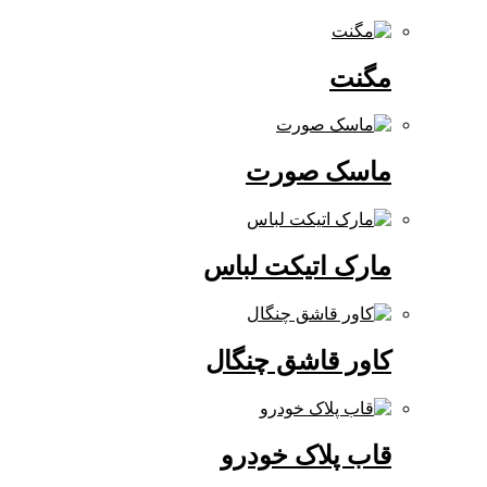
مگنت
ماسک صورت
مارک اتیکت لباس
کاور قاشق چنگال
قاب پلاک خودرو