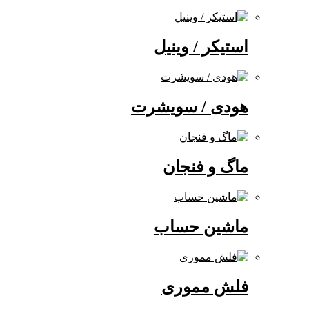
استیکر / وینیل
هودی / سویشرت
ماگ و فنجان
ماشین حساب
فلش مموری