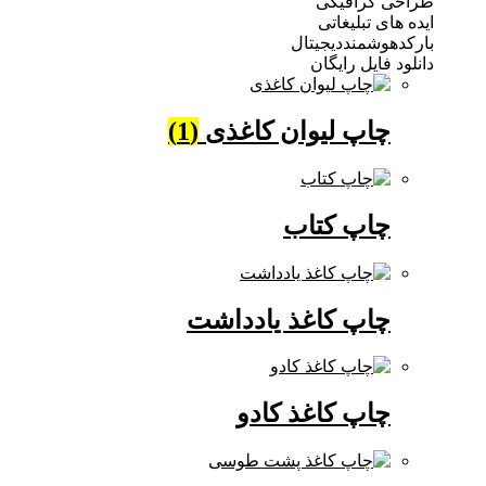
 گرافیکی
ی تبلیغاتی
وشمنددیجیتال
فایل رایگان
چاپ لیوان کاغذی
(1)
چاپ کتاب
چاپ کاغذ یادداشت
چاپ کاغذ کادو