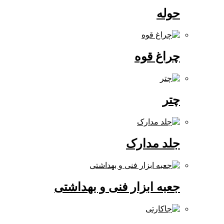
حوله
چراغ قوه
چتر
جلد مدارک
جعبه ابزار فنی و بهداشتی