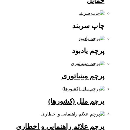
حمایل
چاپ سربند
پرچم یادبود
پرچم مینیاتوری
پرچم ملل (کشورها)
پرچم علائم راهنمایی و اخطاری