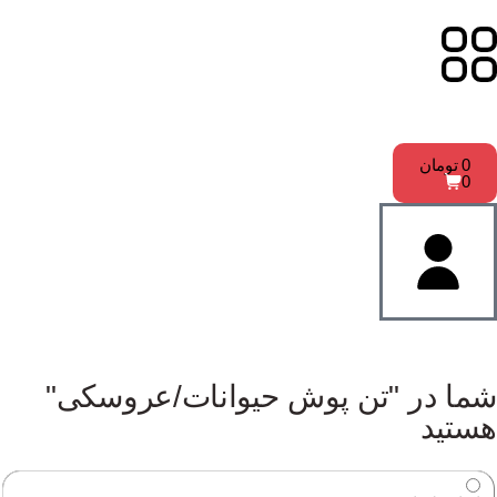
0
تومان
0
شما در "تن پوش حیوانات/عروسکی"
هستید