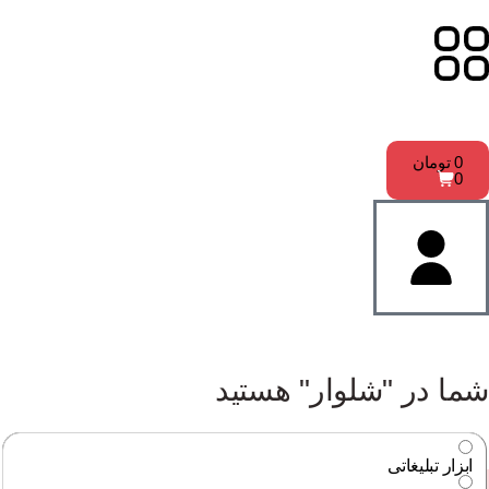
0
تومان
0
شما در "شلوار" هستید
ابزار تبلیغاتی