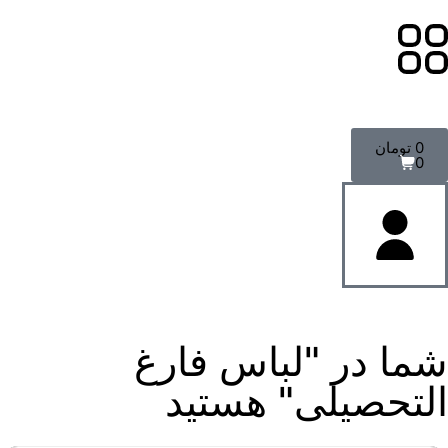
0
تومان
0
شما در "لباس فارغ
التحصیلی" هستید