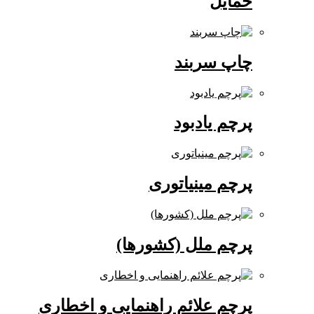
حمایل
چاپ سربند
پرچم یادبود
پرچم مینیاتوری
پرچم ملل (کشورها)
پرچم علائم راهنمایی و اخطاری