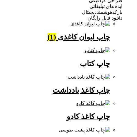
 گرافیکی
ی تبلیغاتی
وشمنددیجیتال
فایل رایگان
چاپ لیوان کاغذی
(1)
چاپ کتاب
چاپ کاغذ یادداشت
چاپ کاغذ کادو