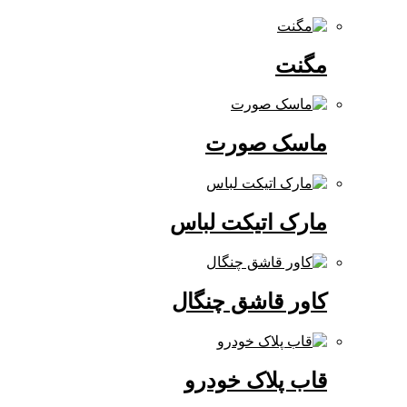
مگنت
ماسک صورت
مارک اتیکت لباس
کاور قاشق چنگال
قاب پلاک خودرو