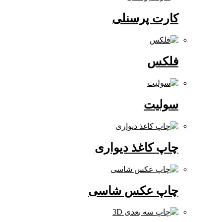
کارت پرسنلی
فلکس
سولیت
چاپ کاغذ دیواری
چاپ عکس شاسی