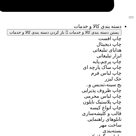
ندی کالا و خدمات
سته بندی کالا و خدمات
باز کردن دسته بندی کالا و خدمات
فست
جیتال
تبلیغاتی
بلیغاتی
چم،پایه
ک پارچه ای
باس فرم
ر
ه،تندیس و..
روف پذیرایی
باس محرمی
استیک نایلون
واع کیسه
 کلیشه‌سازی
ی راهنمایی
مهر
ندی