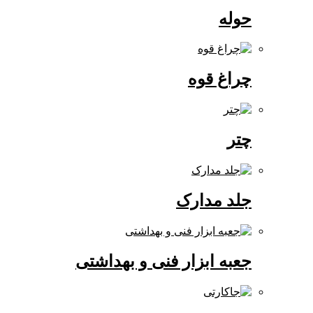
حوله
چراغ قوه
چتر
جلد مدارک
جعبه ابزار فنی و بهداشتی