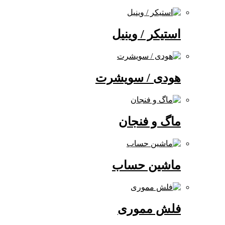
استیکر / وینیل
هودی / سویشرت
ماگ و فنجان
ماشین حساب
فلش مموری