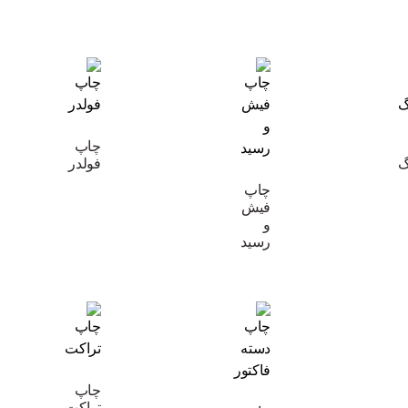
چاپ
گ
فولدر
چاپ
فیش
و
رسید
چاپ
تراکت