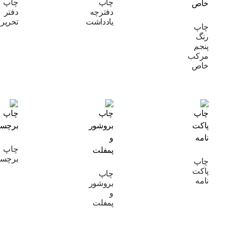
چاپ
چاپ
دفترچه
دفتر
یادداشت
تحریر
چاپ
رنگ
پنجم
مرکب
خاص
چاپ
برچس
چاپ
پاکت
چاپ
نامه
بروشور
و
پمفلت