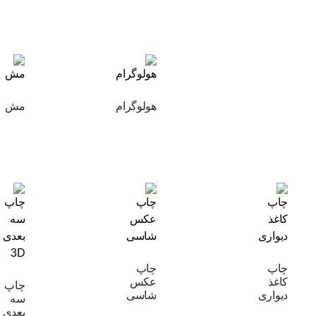
هولوگرام
مش
چاپ
چاپ
کاغذ
عکس
چاپ
دیواری
شاسی
سه
بعدی