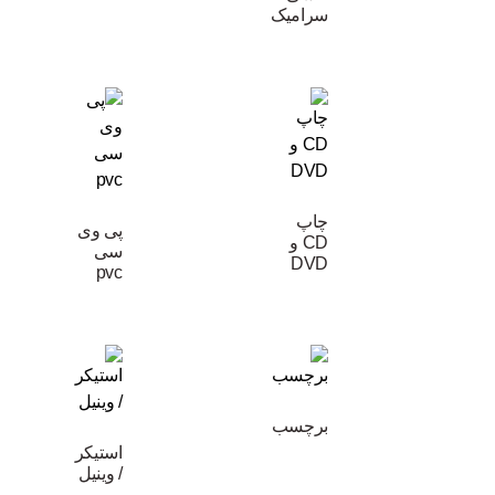
سرامیک
چاپ
پی وی
CD و
سی
DVD
pvc
برچسب
استیکر
/ وینیل