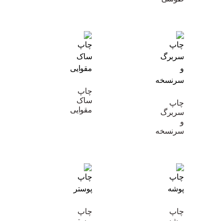
چاپ
ساک
چاپ
مقوایی
سربرگ
و
سرنسخه
چاپ
چاپ
پوشه
پوستر