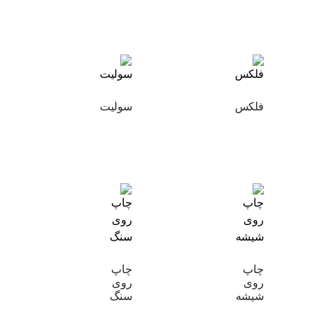
فلکس
سولیت
چاپ
چاپ
روی
روی
شیشه
سنگ