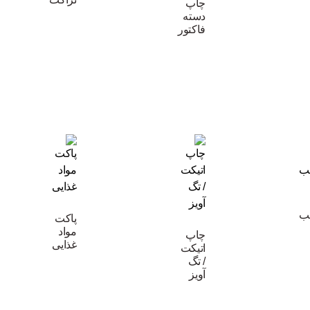
چاپ
دسته
فاکتور
ب
پاکت
مواد
چاپ
غذایی
اتیکت
/ تگ
آویز