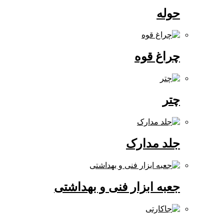
حوله
چراغ قوه
چتر
جلد مدارک
جعبه ابزار فنی و بهداشتی