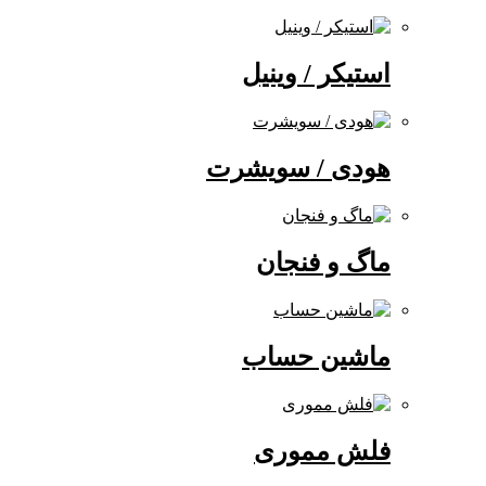
استیکر / وینیل
هودی / سویشرت
ماگ و فنجان
ماشین حساب
فلش مموری