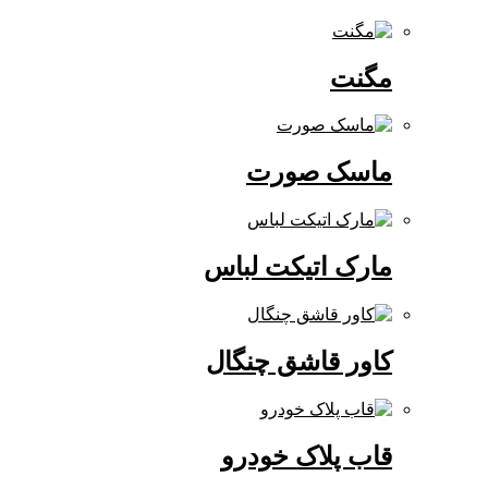
مگنت
ماسک صورت
مارک اتیکت لباس
کاور قاشق چنگال
قاب پلاک خودرو