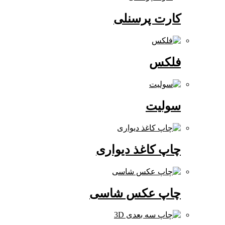
کارت پرسنلی
فلکس
سولیت
چاپ کاغذ دیواری
چاپ عکس شاسی