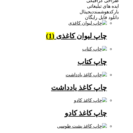
 گرافیکی
ی تبلیغاتی
وشمنددیجیتال
فایل رایگان
چاپ لیوان کاغذی
(1)
چاپ کتاب
چاپ کاغذ یادداشت
چاپ کاغذ کادو