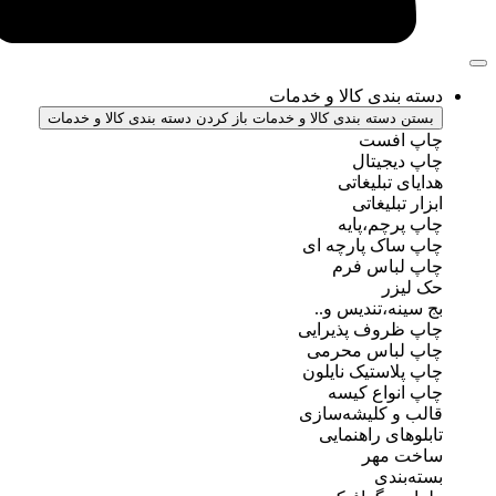
ندی کالا و خدمات
سته بندی کالا و خدمات
باز کردن دسته بندی کالا و خدمات
فست
جیتال
تبلیغاتی
بلیغاتی
چم،پایه
ک پارچه ای
باس فرم
ر
ه،تندیس و..
روف پذیرایی
باس محرمی
استیک نایلون
واع کیسه
 کلیشه‌سازی
ی راهنمایی
مهر
ندی