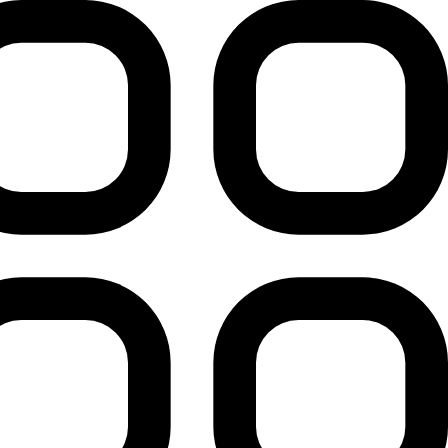
رش
ه
حتوا