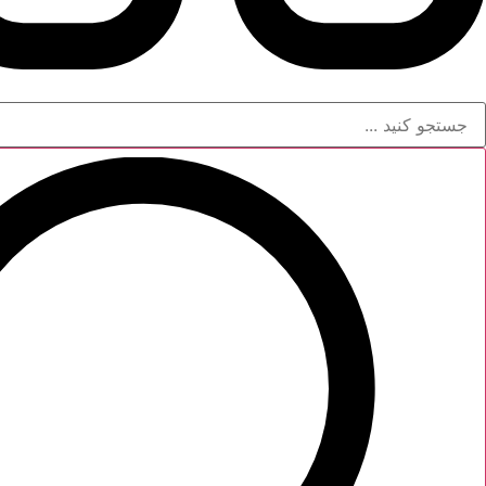
ستجو
..