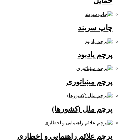
حمایل
چاپ سربند
پرچم یادبود
پرچم مینیاتوری
پرچم ملل (کشورها)
پرچم علائم راهنمایی و اخطاری