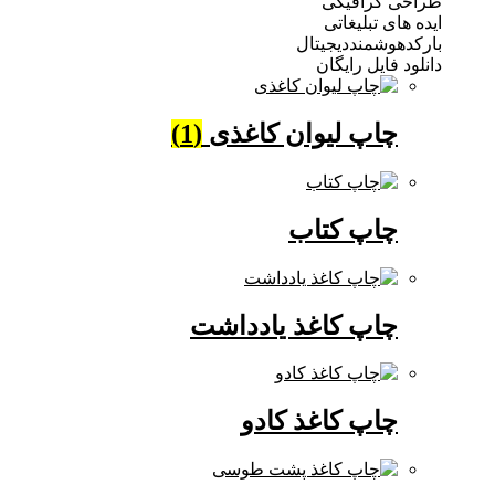
 گرافیکی
ی تبلیغاتی
وشمنددیجیتال
فایل رایگان
چاپ لیوان کاغذی
(1)
چاپ کتاب
چاپ کاغذ یادداشت
چاپ کاغذ کادو