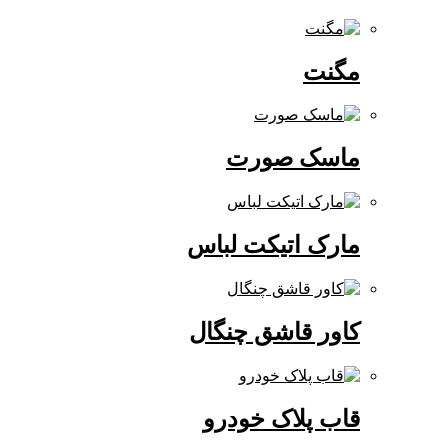
مگنت
ماسک صورت
مارک اتیکت لباس
کاور قاشق چنگال
قاب پلاک خودرو