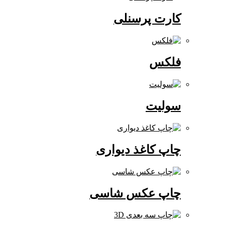
کارت پرسنلی
فلکس
سولیت
چاپ کاغذ دیواری
چاپ عکس شاسی