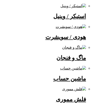
استیکر / وینیل
هودی / سویشرت
ماگ و فنجان
ماشین حساب
فلش مموری