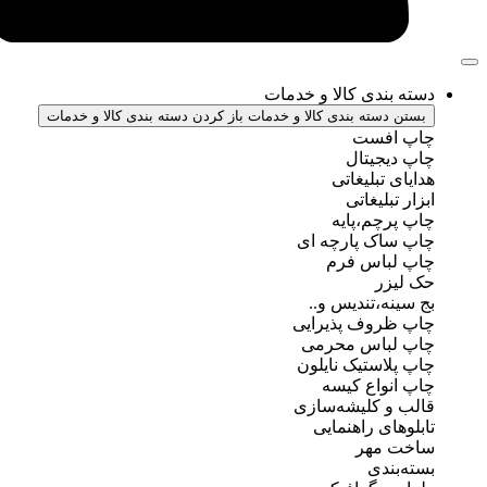
ندی کالا و خدمات
سته بندی کالا و خدمات
باز کردن دسته بندی کالا و خدمات
فست
جیتال
تبلیغاتی
بلیغاتی
چم،پایه
ک پارچه ای
باس فرم
ر
ه،تندیس و..
روف پذیرایی
باس محرمی
استیک نایلون
واع کیسه
 کلیشه‌سازی
ی راهنمایی
مهر
ندی