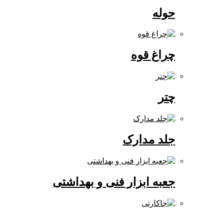
حوله
چراغ قوه
چتر
جلد مدارک
جعبه ابزار فنی و بهداشتی