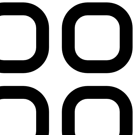
پرش
به
محتوا