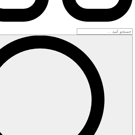
جستجو
...