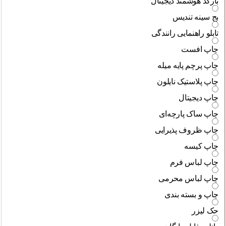
بارکد هوشمند دیجیتال
بج سینه تندیس
تابلو راهنمایی رانندگی
چاپ افست
چاپ پرچم پایه میله
چاپ پلاستیک نایلون
چاپ دیجیتال
چاپ ساک پارچه‌ای
چاپ ظروف پذیرایی
چاپ کیسه
چاپ لباس فرم
چاپ لباس محرمی
چاپ و بسته بندی
حک لیزر