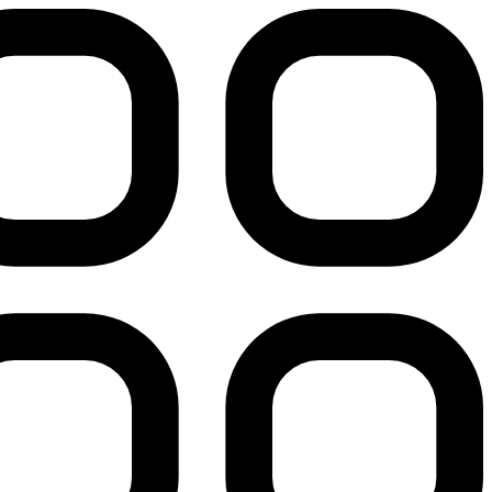
پرش
به
محتوا