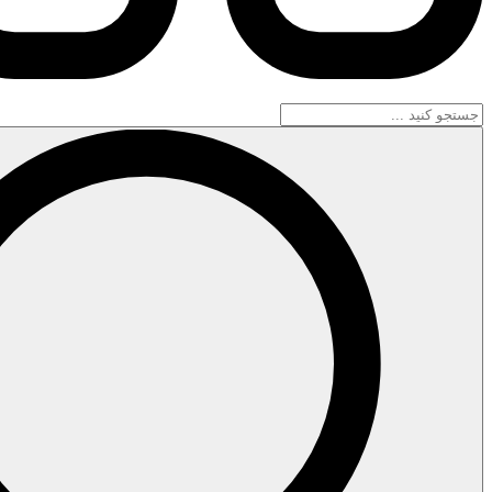
جستجو
...