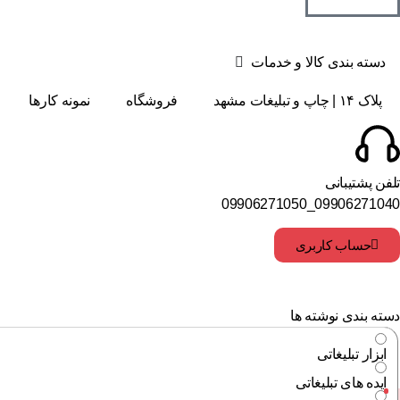
دسته بندی کالا و خدمات
پلاک ۱۴ | چاپ و تبلیغات مشهد
فروشگاه
نمونه کارها
تلفن پشتیبانی
09906271040_09906271050
حساب کاربری
دسته بندی نوشته ها
ابزار تبلیغاتی
ایده های تبلیغاتی