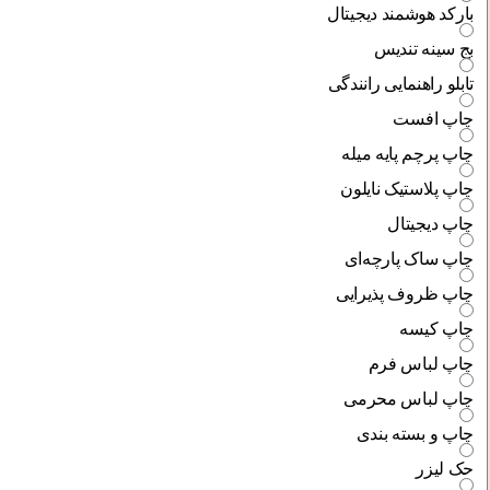
بارکد هوشمند دیجیتال
بج سینه تندیس
تابلو راهنمایی رانندگی
چاپ افست
چاپ پرچم پایه میله
چاپ پلاستیک نایلون
چاپ دیجیتال
چاپ ساک پارچه‌ای
چاپ ظروف پذیرایی
چاپ کیسه
چاپ لباس فرم
چاپ لباس محرمی
چاپ و بسته بندی
حک لیزر