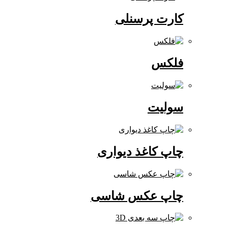
کارت پرسنلی
فلکس
سولیت
چاپ کاغذ دیواری
چاپ عکس شاسی