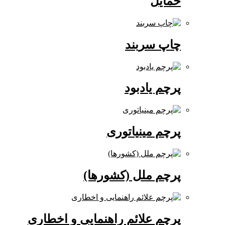
حمایل
چاپ سربند
پرچم یادبود
پرچم مینیاتوری
پرچم ملل (کشورها)
پرچم علائم راهنمایی و اخطاری