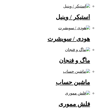
استیکر / وینیل
هودی / سویشرت
ماگ و فنجان
ماشین حساب
فلش مموری