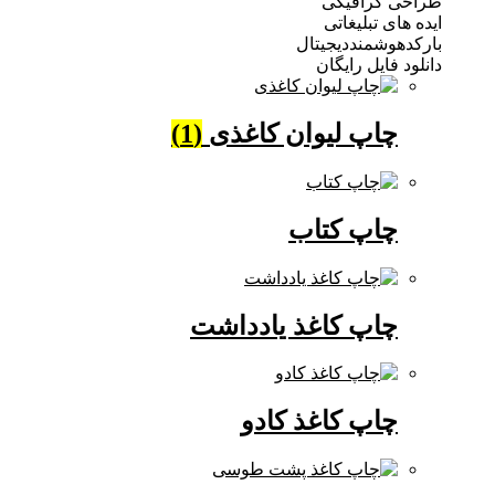
 گرافیکی
ی تبلیغاتی
وشمنددیجیتال
فایل رایگان
چاپ لیوان کاغذی
(1)
چاپ کتاب
چاپ کاغذ یادداشت
چاپ کاغذ کادو