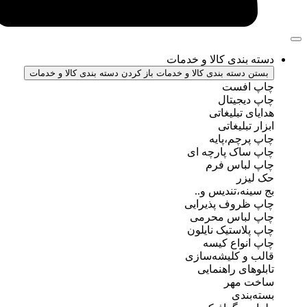
ندی کالا و خدمات
سته بندی کالا و خدمات
باز کردن دسته بندی کالا و خدمات
فست
جیتال
تبلیغاتی
بلیغاتی
چم،پایه
ک پارچه ای
باس فرم
ر
ه،تندیس و..
روف پذیرایی
باس محرمی
استیک نایلون
واع کیسه
 کلیشه‌سازی
ی راهنمایی
مهر
ندی