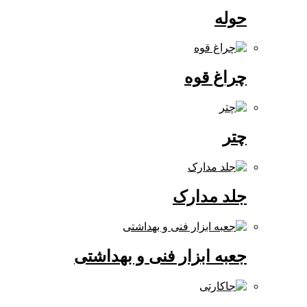
حوله
چراغ قوه
چتر
جلد مدارک
جعبه ابزار فنی و بهداشتی