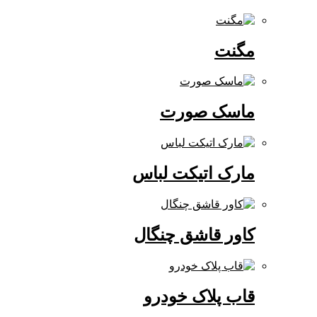
مگنت
ماسک صورت
مارک اتیکت لباس
کاور قاشق چنگال
قاب پلاک خودرو