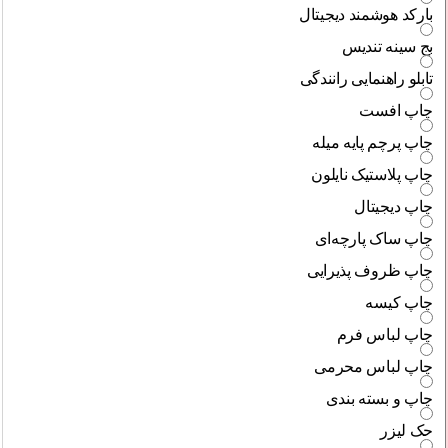
بارکد هوشمند دیجیتال
بج سینه تندیس
تابلو راهنمایی رانندگی
چاپ افست
چاپ پرچم پایه میله
چاپ پلاستیک نایلون
چاپ دیجیتال
چاپ ساک پارچه‌ای
چاپ ظروف پذیرایی
چاپ کیسه
چاپ لباس فرم
چاپ لباس محرمی
چاپ و بسته بندی
حک لیزر