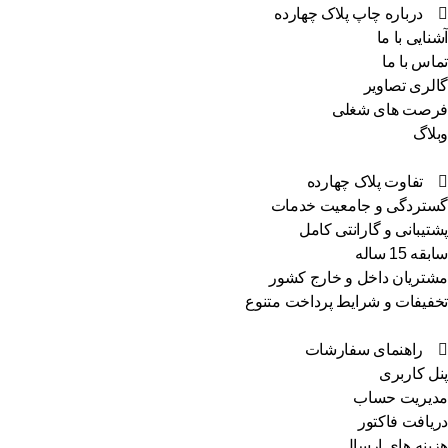
درباره چاپ پلاک چهارده
نایی با ما
اس با ما
لری تصاویر
صت های شغلی
لاگ
تفاوت پلاک چهارده
تردگی و جامعیت خدمات
تیبانی و گارانتی کامل
ه 15 ساله
تریان داخل و خارج کشور
فیفات و شرایط پرداخت متنوع
راهنمای سفارشات
ل کاربری
یریت حساب
یافت فاکتور
ینه های ارسال