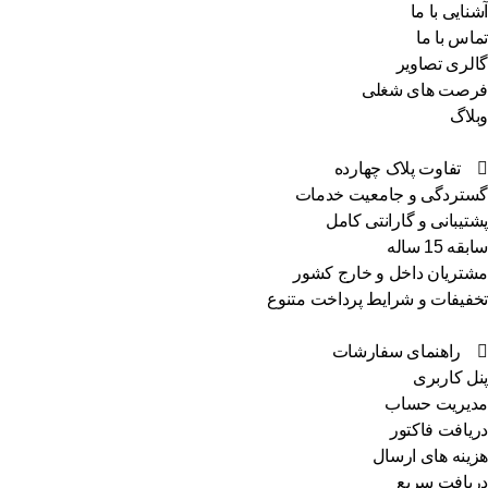
نایی با ما
اس با ما
لری تصاویر
صت های شغلی
لاگ
تفاوت پلاک چهارده
تردگی و جامعیت خدمات
تیبانی و گارانتی کامل
ه 15 ساله
تریان داخل و خارج کشور
فیفات و شرایط پرداخت متنوع
راهنمای سفارشات
ل کاربری
یریت حساب
یافت فاکتور
ینه های ارسال
یافت سریع