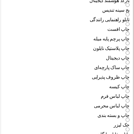
بارکد هوشمند دیجیتال
بج سینه تندیس
تابلو راهنمایی رانندگی
چاپ افست
چاپ پرچم پایه میله
چاپ پلاستیک نایلون
چاپ دیجیتال
چاپ ساک پارچه‌ای
چاپ ظروف پذیرایی
چاپ کیسه
چاپ لباس فرم
چاپ لباس محرمی
چاپ و بسته بندی
حک لیزر