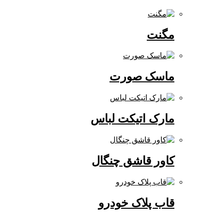
مگنت
ماسک صورت
مارک اتیکت لباس
کاور قاشق چنگال
قاب پلاک خودرو