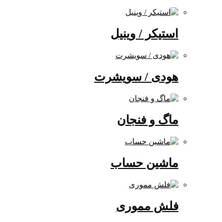
استیکر / وینیل
هودی / سویشرت
ماگ و فنجان
ماشین حساب
فلش مموری