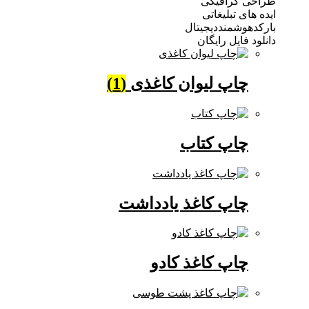
 گرافیکی
ی تبلیغاتی
وشمنددیجیتال
فایل رایگان
چاپ لیوان کاغذی
(1)
چاپ کتاب
چاپ کاغذ یادداشت
چاپ کاغذ کادو