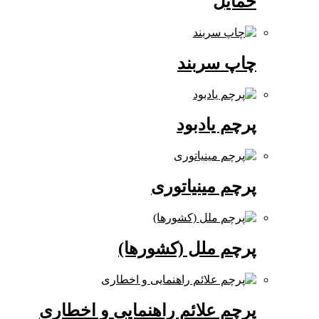
حمایل
چاپ سربند
پرچم یادبود
پرچم مینیاتوری
پرچم ملل (کشورها)
پرچم علائم راهنمایی و اخطاری