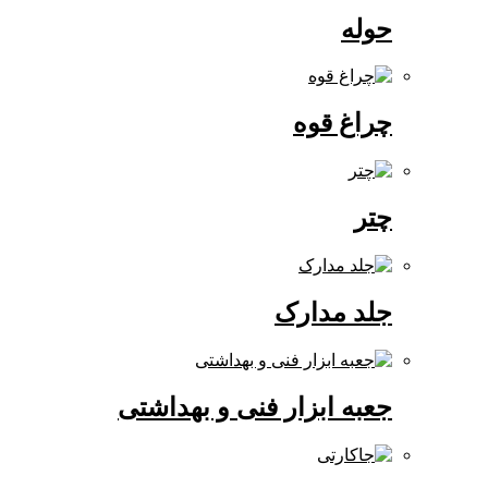
حوله
چراغ قوه
چتر
جلد مدارک
جعبه ابزار فنی و بهداشتی