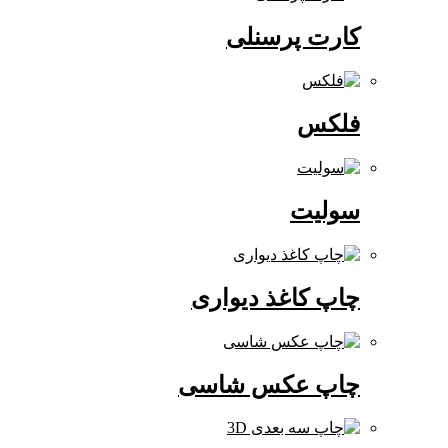
کارت پرسنلی
فلکس
سولیت
چاپ کاغذ دیواری
چاپ عکس شاسی