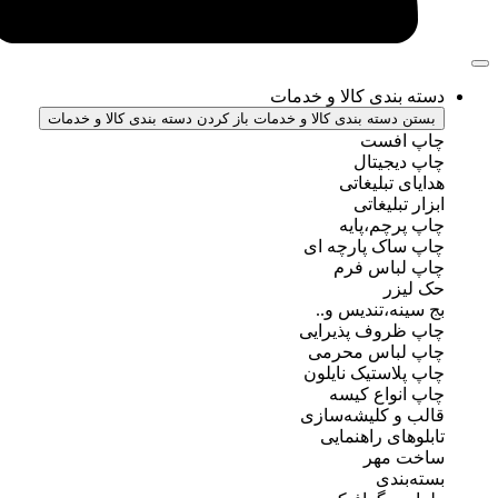
ندی کالا و خدمات
سته بندی کالا و خدمات
باز کردن دسته بندی کالا و خدمات
فست
جیتال
تبلیغاتی
بلیغاتی
چم،پایه
ک پارچه ای
باس فرم
ر
ه،تندیس و..
روف پذیرایی
باس محرمی
استیک نایلون
واع کیسه
 کلیشه‌سازی
ی راهنمایی
مهر
ندی